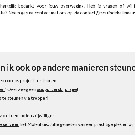
 hartelijk bedankt voor jouw overweging. Heb je vragen of wil 
tie? Neem gerust contact met ons op
via contact@moulindebellemeu
n ik ook op andere manieren steun
eren om ons project te steunen.
ten
? Overweeg een
supportersbijdrage
!
 te steunen via
trooper
!
.
 wordt een
molenvrijwilliger!
eservee
r
het Molenhuis. Jullie genieten van een prachtige plek en w