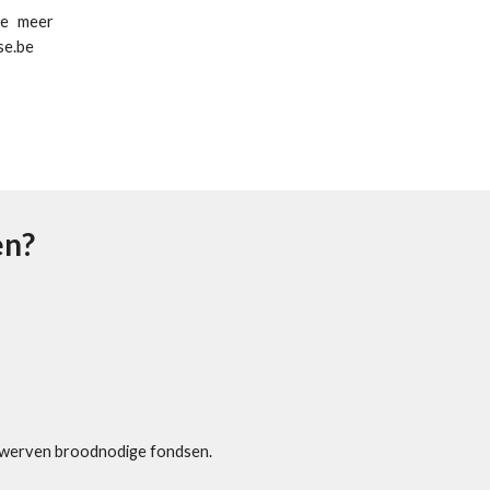
je meer
se.be
en?
ij werven broodnodige fondsen.