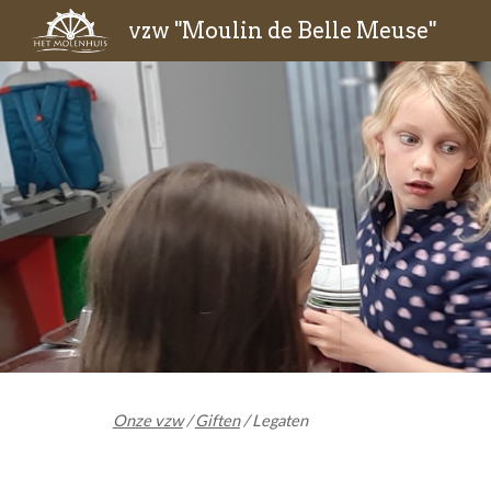
vzw "Moulin de Belle Meuse"
Sk
Onze vzw
/
Giften
/
Legaten