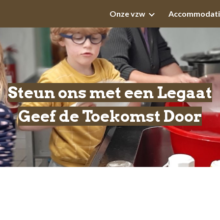
Onze vzw
Accommodati
ip to main content
Skip to navigat
Steun
ons
met een Legaat
Geef de Toekomst Door