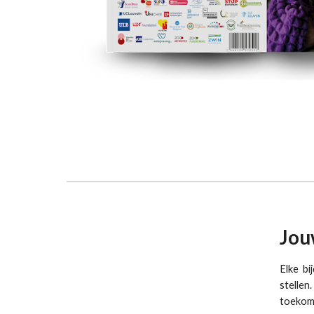
Jou
Elke b
stelle
toekoms