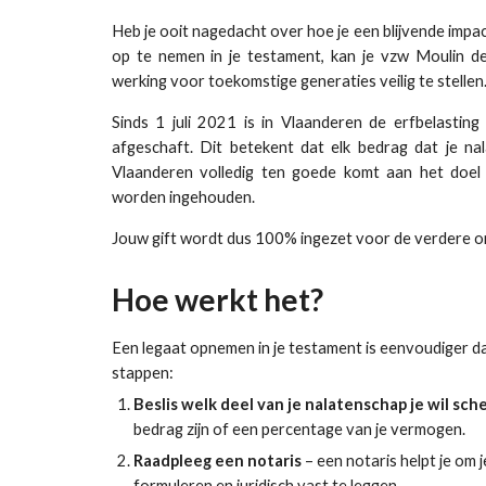
Heb je ooit nagedacht over hoe je een blijvende imp
op te nemen in je testament, kan je
vzw Moulin d
werking voor toekomstige generaties veilig te stellen
Sinds 1 juli 2021 is in Vlaanderen de erfbelastin
afgeschaft. Dit betekent dat elk bedrag dat je na
Vlaanderen volledig ten goede komt aan het doel 
worden ingehouden.
Jouw gift wordt dus 100% ingezet voor de verdere o
Hoe werkt het?
Een legaat opnemen in je testament is eenvoudiger dan
stappen:
Beslis welk deel van je nalatenschap je wil sc
bedrag zijn of een percentage van je vermogen.
Raadpleeg een notaris
– een notaris helpt je om 
formuleren en juridisch vast te leggen.