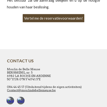
Het bestuur zal uw aanvraag bekijken en u op de hoogte
houden van haar beslissing.
Vertel me de reservatievoorwaarden!
CONTACT US
Moulin de Belle Meuse
BERISMENIL nr. 5
6982 LA ROCHE-EN-ARDENNE
50°11'28.0"N 5°40'41.5"E
084 44 45 17 (Uitsluitend tijdens de eigen activiteiten)
Contact@moulindebellemeuse.be