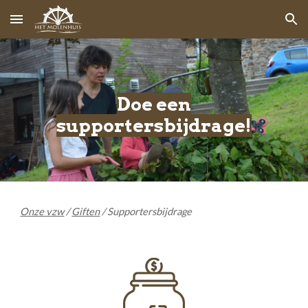
Skip to main content
Skip to navigation
Doe een
supportersbijdrage!
Onze vzw
/
Giften
/ Supporter
sbijdrage