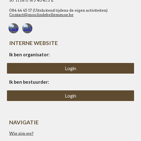
50°11'28.0"N 5°40'41.5"E
084 44 45 17 (Uitsluitend tijdens de eigen activiteiten)
Contact@moulindebellemeuse.be
INTERNE WEBSITE
Ik ben organisator:
Login
Ik ben bestuurder:
Login
NAVIGATIE
Wie zijn we?