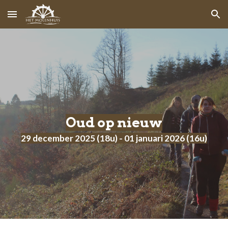
Skip to main content
Skip to navigation
Oud op nieuw
2
9
december
2025
(18u) -
01
j
anuari
202
6
(16u)