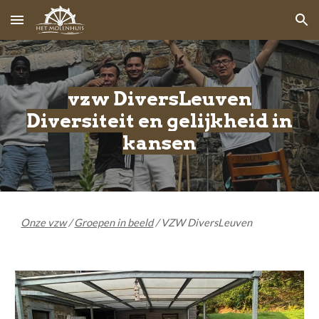
Skip to main content
Skip to navigation
vzw
DiversLeuven
Diversiteit en gelijkheid in
kansen
Onze vzw
/
Groepen in beeld
/ VZW
DiversLeuven