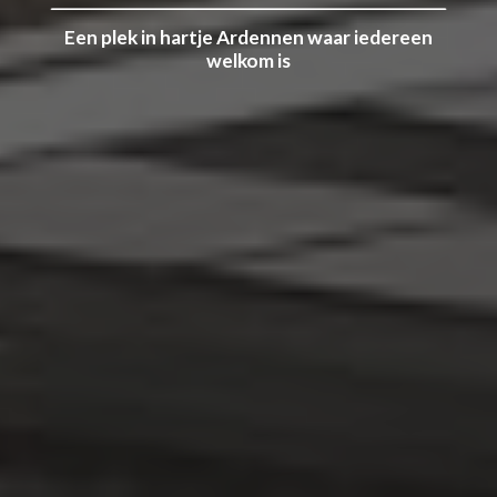
Een plek in hartje Ardennen waar iedereen
welkom is